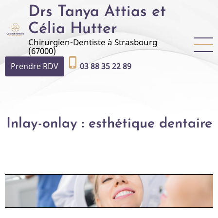
Aller
Drs Tanya Attias et
au
Célia Hutter
contenu
Chirurgien-Dentiste à Strasbourg
principal
(67000)
phone_iphone
Prendre RDV
03 88 35 22 89
Inlay-onlay : esthétique dentaire