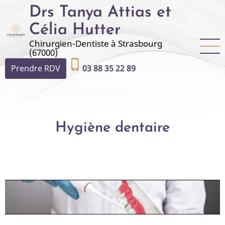
Aller
Drs Tanya Attias et
au
Célia Hutter
contenu
Chirurgien-Dentiste à Strasbourg
principal
(67000)
phone_iphone
Prendre RDV
03 88 35 22 89
Hygiène dentaire